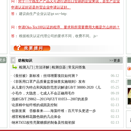
问：
对于一个既生产产品又可进行进出口贸易的企业来说，是生产企业
申请认证好还是外贸企业申请认证好。
答
：
建议由生产企业认证ipt src=http:
问：
申请Oko-Tex100认证的程序、要求和所需要费用大概是怎么样的？
答
：
根据相关认证代理公司的要求不同，收费不同。.js>
>更多
纺检知识
>>更多
检测入门
|
方法详解
|
检测仪器
|
常见问答集
·
《蚕丝被》新标准：丝绵增重项目如何测？
06-12
·
《非医用口罩产品质量监督抽查实施细则》发布
05-27
·
从儿童行为特点和风险防范意识解读GB/T 38880-2020《儿.
05-25
·
小毛巾，大隐患，七成人不会正确用毛巾
09-19
·
浅析GB/T 29862—2013与FZ/T 01053—2007的差异
03-11
·
论原棉中短纤维的成因及控制
02-13
·
创新发展 否极泰来——海藻纤维：百尺竿头更进一步
02-13
·
感官检验棉花颜色级的几点体会
02-13
·
纳米TiO2改性壳聚糖膜的制备及性能初探
02-13