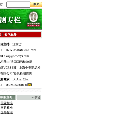
页
识
咨询服务
栏目主持
：汪前进
EL
：021-33518485/86/87/89
il
：
wqj@setways.com
本栏目由
“法国国际检验局
（BVCPS SH）
上海申美商品检
测有限公司”提供检测咨询
检测专家
：Dr.Alan Chen
EL
：86-21-24081888
标准查询
>>更多
国际标准
国家标准
国外标准