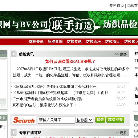
专栏首页
|
网站首
纺检资讯
标准查询
纺检专题
纺检论坛
纺检项目
纺检知
纺检资讯
>>更多
T
如何认识欧盟REACH法规？
ma
2007年6月1日欧盟REACH法规正式生效，该法规将取代以往的40多个
法规，成为一个统一的化学品注册、评估、授权和限制的管理法规……
·
《家纺助眠力 术语》等4项团体标准研讨会顺利召开
06-24
·
《儿童运动鞋》团体标准完成起草 （征求意见稿）》向社.
03-20
·
广州市消费者委员会防蚊服装比较试验报告
02-20
T
.
·
真不是QQ皮肤，数字化试衣标准来了！
12-09
>更多
排行
专家在线答疑
>>更多