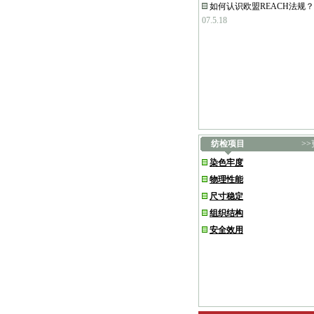
如何认识欧盟REACH法规？
07.5.18
纺检项目
>
染色牢度
物理性能
尺寸稳定
组织结构
安全效用