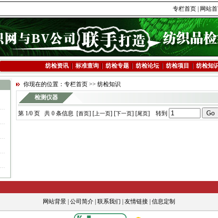
专栏首页
|
网站首
纺检资讯
标准查询
纺检专题
纺检论坛
纺检项目
纺检知
你现在的位置：
专栏首页
>> 纺检知识
检测仪器
第 1/0 页 共 0 条信息 [
] [
] [
] [
]
转到
首页
上一页
下一页
尾页
网站背景
|
公司简介
|
联系我们
|
友情链接
|
信息定制